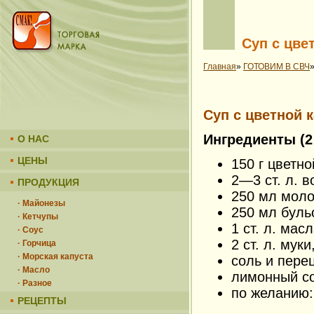
Суп с цве
Главная
»
ГОТОВИМ В СВЧ
Суп с цветной 
Ингредиенты (2
О НАС
ЦЕНЫ
150 г цветно
2—3 ст. л. в
ПРОДУКЦИЯ
250 мл моло
· Майонезы
250 мл буль
· Кетчупы
1 ст. л. масл
· Соус
2 ст. л. муки
· Горчица
· Морская капуста
соль и перец
· Масло
лимонный со
· Разное
по желанию: 
РЕЦЕПТЫ