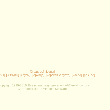
[О фирме]
[Цены]
зы]
[кетчупы]
[соусы]
[горчица]
[морская капуста]
[масло]
[разное]
opyright 1999-2010. Все права защищены.
www.b2-smak.com.ua
Сайт под ключ от
Miridium Software