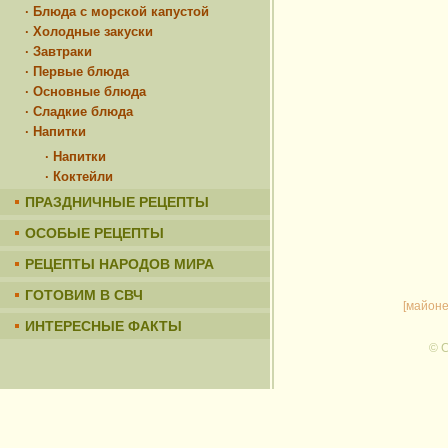
· Блюда с морской капустой
· Холодные закуски
· Завтраки
· Первые блюда
· Основные блюда
· Сладкие блюда
· Напитки
· Напитки
· Коктейли
ПРАЗДНИЧНЫЕ РЕЦЕПТЫ
ОСОБЫЕ РЕЦЕПТЫ
РЕЦЕПТЫ НАРОДОВ МИРА
ГОТОВИМ В СВЧ
[майоне
ИНТЕРЕСНЫЕ ФАКТЫ
© C