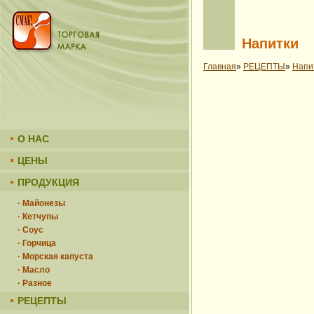
Напитки
Главная
»
РЕЦЕПТЫ
»
Напи
О НАС
ЦЕНЫ
ПРОДУКЦИЯ
· Майонезы
· Кетчупы
· Соус
· Горчица
· Морская капуста
· Масло
· Разное
РЕЦЕПТЫ