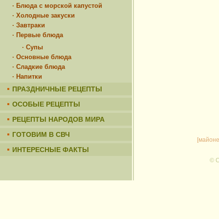
· Блюда с морской капустой
· Холодные закуски
· Завтраки
· Первые блюда
· Супы
· Основные блюда
· Сладкие блюда
· Напитки
ПРАЗДНИЧНЫЕ РЕЦЕПТЫ
ОСОБЫЕ РЕЦЕПТЫ
РЕЦЕПТЫ НАРОДОВ МИРА
ГОТОВИМ В СВЧ
[майоне
ИНТЕРЕСНЫЕ ФАКТЫ
© C