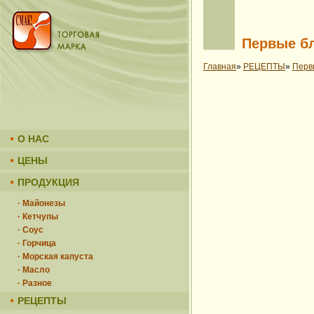
Первые б
Главная
»
РЕЦЕПТЫ
»
Перв
О НАС
ЦЕНЫ
ПРОДУКЦИЯ
· Майонезы
· Кетчупы
· Соус
· Горчица
· Морская капуста
· Масло
· Разное
РЕЦЕПТЫ